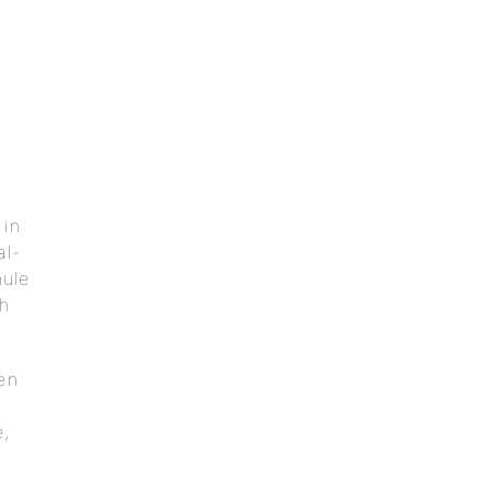
 in
al-
hule
ch
en
,