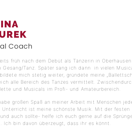
INA
UREK
al Coach
eits früh nach dem Debüt als Tänzerin in Oberhausen
in Gesang/Tanz. Später sang ich dann in vielen Music
ildete mich stetig weiter, gründete meine „Ballettsc
reich alle Bereich des Tanzes vermittelt. Zwischendur
llette und Musicals im Profi- und Amateurbereich.
 habe großen Spaß an meiner Arbeit mit Menschen jed
 Unterricht ist meine schönste Musik. Mit der festen
nd auch sollte- helfe ich euch gerne auf die Sprünge
. Ich bin davon überzeugt, dass ihr es könnt.