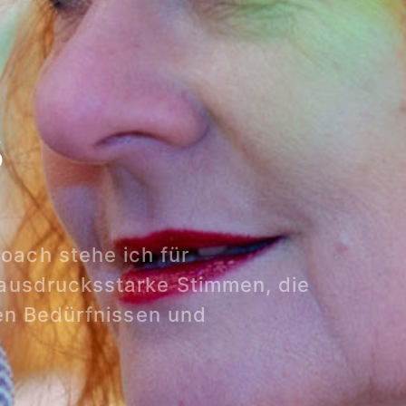
s
ach stehe ich für
 ausdrucksstarke Stimmen, die
gen Bedürfnissen und