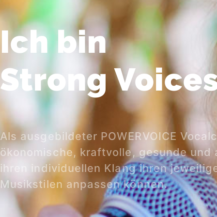
Ich bin
Strong Voice
Als ausgebildeter POWERVOICE Vocalco
ökonomische, kraftvolle, gesunde und
ihren individuellen Klang ihren jeweili
Musikstilen anpassen können.